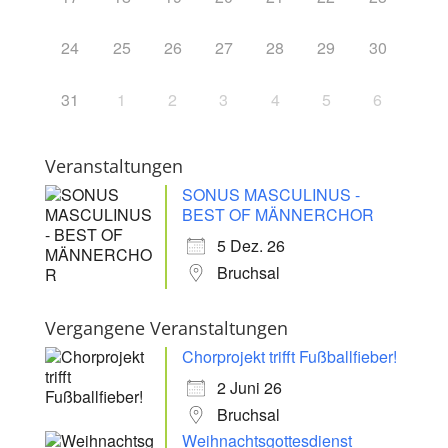
24
25
26
27
28
29
30
31
1
2
3
4
5
6
Veranstaltungen
SONUS MASCULINUS -
BEST OF MÄNNERCHOR
5 Dez. 26
Bruchsal
Vergangene Veranstaltungen
Chorprojekt trifft Fußballfieber!
2 Juni 26
Bruchsal
Weihnachtsgottesdienst