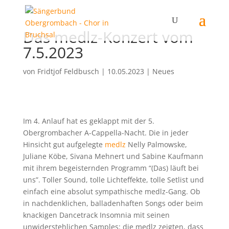
Das medlz-Konzert vom
7.5.2023
von
Fridtjof Feldbusch
|
10.05.2023
|
Neues
Im 4. Anlauf hat es geklappt mit der 5.
Obergrombacher A-Cappella-Nacht. Die in jeder
Hinsicht gut aufgelegte
medlz
Nelly Palmowske,
Juliane Köbe, Sivana Mehnert und Sabine Kaufmann
mit ihrem begeisternden Programm “(Das) läuft bei
uns”. Toller Sound, tolle Lichteffekte, tolle Setlist und
einfach eine absolut sympathische medlz-Gang. Ob
in nachdenklichen, balladenhaften Songs oder beim
knackigen Dancetrack Insomnia mit seinen
unwiderstehlichen Samples: die medlz zeigten, dass