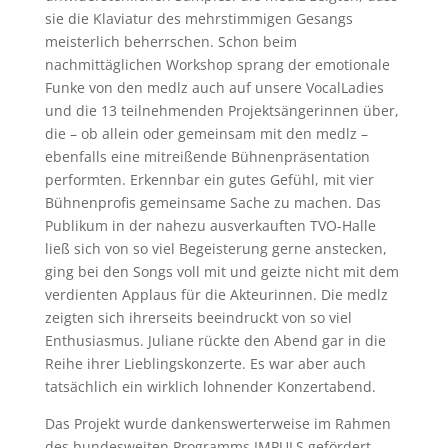
sie die Klaviatur des mehrstimmigen Gesangs
meisterlich beherrschen. Schon beim
nachmittäglichen Workshop sprang der emotionale
Funke von den medlz auch auf unsere VocalLadies
und die 13 teilnehmenden Projektsängerinnen über,
die – ob allein oder gemeinsam mit den medlz –
ebenfalls eine mitreißende Bühnenpräsentation
performten. Erkennbar ein gutes Gefühl, mit vier
Bühnenprofis gemeinsame Sache zu machen. Das
Publikum in der nahezu ausverkauften TVO-Halle
ließ sich von so viel Begeisterung gerne anstecken,
ging bei den Songs voll mit und geizte nicht mit dem
verdienten Applaus für die Akteurinnen. Die medlz
zeigten sich ihrerseits beeindruckt von so viel
Enthusiasmus. Juliane rückte den Abend gar in die
Reihe ihrer Lieblingskonzerte. Es war aber auch
tatsächlich ein wirklich lohnender Konzertabend.
Das Projekt wurde dankenswerterweise im Rahmen
des bundesweiten Programms IMPULS gefördert.