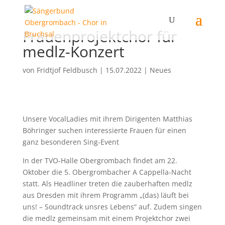
Frauenprojektchor für
medlz-Konzert
von
Fridtjof Feldbusch
|
15.07.2022
|
Neues
Unsere VocalLadies mit ihrem Dirigenten Matthias
Böhringer suchen interessierte Frauen für einen
ganz besonderen Sing-Event
In der TVO-Halle Obergrombach findet am 22.
Oktober die 5. Obergrombacher A Cappella-Nacht
statt. Als Headliner treten die zauberhaften medlz
aus Dresden mit ihrem Programm „(das) läuft bei
uns! – Soundtrack unsres Lebens“ auf. Zudem singen
die medlz gemeinsam mit einem Projektchor zwei