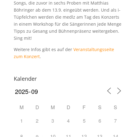
Songs, die zuvor in sechs Proben mit Matthias
Böhringer ab dem 13.9. eingeübt werden. Und als i-
Tüpfelchen werden die medlz am Tag des Konzerts
in einem Workshop für die Sängerinnen jede Menge
Tipps zu Gesang und Bühnenpräsenz weitergeben.
Sing mit!
Weitere Infos gibt es auf der
Veranstaltungsseite
zum Konzert
.
Kalender
M
D
M
D
F
S
S
1
2
3
4
5
6
7
8
10
11
12
13
14
9