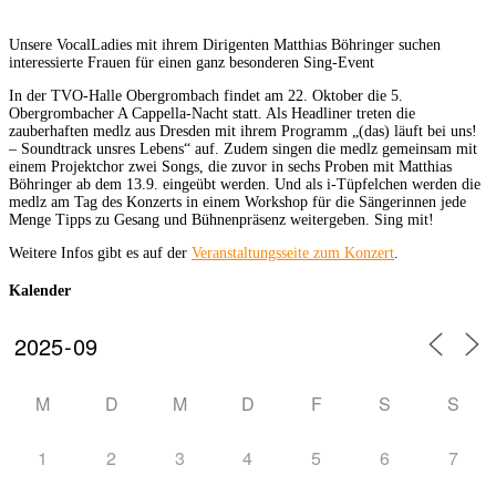
Unsere VocalLadies mit ihrem Dirigenten Matthias Böhringer suchen
interessierte Frauen für einen ganz besonderen Sing-Event
In der TVO-Halle Obergrombach findet am 22. Oktober die 5.
Obergrombacher A Cappella-Nacht statt. Als Headliner treten die
zauberhaften medlz aus Dresden mit ihrem Programm „(das) läuft bei uns!
– Soundtrack unsres Lebens“ auf. Zudem singen die medlz gemeinsam mit
einem Projektchor zwei Songs, die zuvor in sechs Proben mit Matthias
Böhringer ab dem 13.9. eingeübt werden. Und als i-Tüpfelchen werden die
medlz am Tag des Konzerts in einem Workshop für die Sängerinnen jede
Menge Tipps zu Gesang und Bühnenpräsenz weitergeben. Sing mit!
Weitere Infos gibt es auf der
Veranstaltungsseite zum Konzert
.
Kalender
M
D
M
D
F
S
S
1
2
3
4
5
6
7