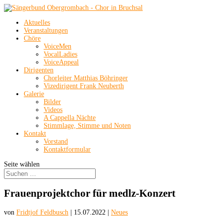
Aktuelles
Veranstaltungen
Chöre
VoiceMen
VocalLadies
VoiceAppeal
Dirigenten
Chorleiter Matthias Böhringer
Vizedirigent Frank Neuberth
Galerie
Bilder
Videos
A Cappella Nächte
Stimmlage, Stimme und Noten
Kontakt
Vorstand
Kontaktformular
Seite wählen
Frauenprojektchor für medlz-Konzert
von
Fridtjof Feldbusch
|
15.07.2022
|
Neues