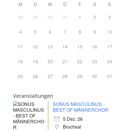
M
D
M
D
F
S
S
28
29
30
31
1
2
3
4
5
6
7
8
9
10
11
12
13
14
15
16
17
18
19
20
21
22
23
24
25
26
27
28
29
30
31
Veranstaltungen
SONUS MASCULINUS -
BEST OF MÄNNERCHOR
5 Dez. 26
Bruchsal