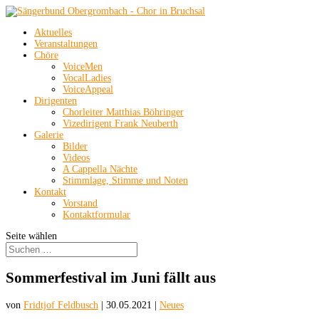
Aktuelles
Veranstaltungen
Chöre
VoiceMen
VocalLadies
VoiceAppeal
Dirigenten
Chorleiter Matthias Böhringer
Vizedirigent Frank Neuberth
Galerie
Bilder
Videos
A Cappella Nächte
Stimmlage, Stimme und Noten
Kontakt
Vorstand
Kontaktformular
Seite wählen
Sommerfestival im Juni fällt aus
von
Fridtjof Feldbusch
|
30.05.2021
|
Neues