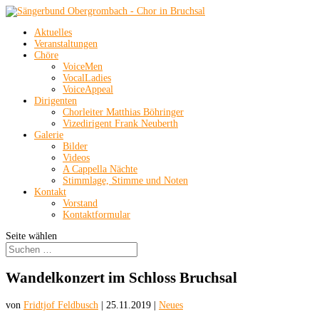
Aktuelles
Veranstaltungen
Chöre
VoiceMen
VocalLadies
VoiceAppeal
Dirigenten
Chorleiter Matthias Böhringer
Vizedirigent Frank Neuberth
Galerie
Bilder
Videos
A Cappella Nächte
Stimmlage, Stimme und Noten
Kontakt
Vorstand
Kontaktformular
Seite wählen
Wandelkonzert im Schloss Bruchsal
von
Fridtjof Feldbusch
|
25.11.2019
|
Neues