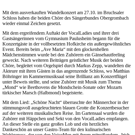
Mit dem ausverkauften Wandelkonzert am 27.10. im Bruchsaler
Schlo
ss
haben die beiden Chöre des Sängerbundes Obergrombach
wieder einmal
Zeichen gesetzt
.
Mit dem ergreifendem Aufta
k
t der VocalLadies und ihrer drei
Gastsängerinnen vom
Gymnasium
Paulusheim begann für die
Konzertgäste in der vollbesetzten Hofkirche ein außergewöhnliches
Event. Bereits beim „Ave Maria“ mit den glockenhellen
Mädchenstimmen wurde bei den Zuhörern ein Gänsehautfeeling
geweckt. Nach weiteren Beiträgen geistlicher Musik der beiden
Chöre, begleitet vom Orgelspiel durch Markus Zepp, wandelten die
Akteure mit ihren Gästen in das angrenzende Schlo
ss
, wo Matthias
Böhringer im Kammermusiksaal seine Brillianz am Konzertflügel
unter Beweis stellte, und seine Zuhörer mit Musik
zum Thema
„Mond“ wie Beethovens
die Mondschein-S
onate oder Mozarts
türkischer Marsch
(Halbmond)
begeisterte.
Mit dem Lied: „
S
chöne Nacht“ überraschte der Männerchor in der
stimmungsvoll ausgeleuchteten blauen Grotte die Konzertbesucher
auf der weiteren musikalischen Reise. Im Gartensaal wurden die
Zuhörer mit Häppchen und Sekt von den VocalLadies empfangen.
An dieser Stelle ein ganz großes Lob und ein herzliches
Dankeschön an unser Gastro-Team für den kulinarischen
Wohlgenuss, der von den VoiceMen mit ihrem mitreißendem „Irish