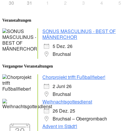
30
31
1
2
3
4
5
Veranstaltungen
SONUS MASCULINUS - BEST OF
MÄNNERCHOR
5 Dez. 26
Bruchsal
Vergangene Veranstaltungen
Chorprojekt trifft Fußballfieber!
2 Juni 26
Bruchsal
Weihnachtsgottesdienst
26 Dez. 25
Bruchsal – Obergrombach
Advent im Städt'l
30