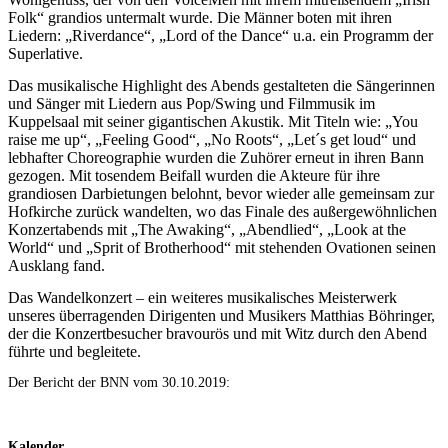
Folk“ grandios untermalt wurde. Die Männer boten mit ihren
Liedern: „Riverdance“, „Lord of the Dance“ u.a. ein Programm der
Superlative.
Das musikalische Highlight des Abends gestal
t
eten die Sängerinnen
und Sänger mit Liedern aus Pop/Swing und Filmmusik im
Kuppelsaal mit seiner gigantischen Akustik. Mit Titeln wie: „You
raise me up“, „Feeling Good“, „No Roots“, „Let´s get loud“ und
lebhafter Choreographie wurden die Zuhörer erneut in ihren Bann
gezogen. Mit tosendem Beifall wurden die Akteure für ihre
grandiosen Darbietungen belohnt, bevor wieder
a
lle gemeinsam zur
Hofkirche zurück wandelten, wo das Finale des außergewöhnlichen
Konzertabends mit „The Awaking“, „Abendlied“, „Look at the
World“ und „Sprit of Brotherhood“ mit st
ehenden
Ovationen seinen
Ausklang fand.
Das Wandelkonzert – ein weiteres musikalisches Meisterwerk
unseres überragenden Dirigenten und
Musikers
Matthias Böhringer,
der die Konzertbesucher bravourös und mit Witz durch den Abend
führte und beglei
t
ete.
Der Bericht der BNN vom 30.10.2019:
Kalender