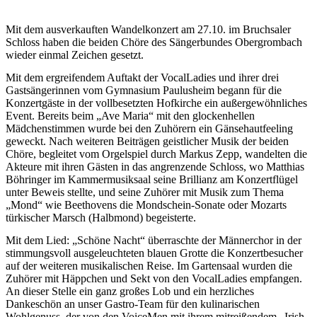
Mit dem ausverkauften Wandelkonzert am 27.10. im Bruchsaler
Schlo
ss
haben die beiden Chöre des Sängerbundes Obergrombach
wieder einmal
Zeichen gesetzt
.
Mit dem ergreifendem Aufta
k
t der VocalLadies und ihrer drei
Gastsängerinnen vom
Gymnasium
Paulusheim begann für die
Konzertgäste in der vollbesetzten Hofkirche ein außergewöhnliches
Event. Bereits beim „Ave Maria“ mit den glockenhellen
Mädchenstimmen wurde bei den Zuhörern ein Gänsehautfeeling
geweckt. Nach weiteren Beiträgen geistlicher Musik der beiden
Chöre, begleitet vom Orgelspiel durch Markus Zepp, wandelten die
Akteure mit ihren Gästen in das angrenzende Schlo
ss
, wo Matthias
Böhringer im Kammermusiksaal seine Brillianz am Konzertflügel
unter Beweis stellte, und seine Zuhörer mit Musik
zum Thema
„Mond“ wie Beethovens
die Mondschein-S
onate oder Mozarts
türkischer Marsch
(Halbmond)
begeisterte.
Mit dem Lied: „
S
chöne Nacht“ überraschte der Männerchor in der
stimmungsvoll ausgeleuchteten blauen Grotte die Konzertbesucher
auf der weiteren musikalischen Reise. Im Gartensaal wurden die
Zuhörer mit Häppchen und Sekt von den VocalLadies empfangen.
An dieser Stelle ein ganz großes Lob und ein herzliches
Dankeschön an unser Gastro-Team für den kulinarischen
Wohlgenuss, der von den VoiceMen mit ihrem mitreißendem „Irish