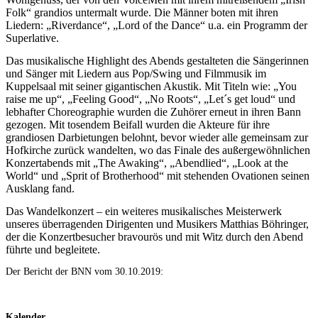
Folk“ grandios untermalt wurde. Die Männer boten mit ihren
Liedern: „Riverdance“, „Lord of the Dance“ u.a. ein Programm der
Superlative.
Das musikalische Highlight des Abends gestal
t
eten die Sängerinnen
und Sänger mit Liedern aus Pop/Swing und Filmmusik im
Kuppelsaal mit seiner gigantischen Akustik. Mit Titeln wie: „You
raise me up“, „Feeling Good“, „No Roots“, „Let´s get loud“ und
lebhafter Choreographie wurden die Zuhörer erneut in ihren Bann
gezogen. Mit tosendem Beifall wurden die Akteure für ihre
grandiosen Darbietungen belohnt, bevor wieder
a
lle gemeinsam zur
Hofkirche zurück wandelten, wo das Finale des außergewöhnlichen
Konzertabends mit „The Awaking“, „Abendlied“, „Look at the
World“ und „Sprit of Brotherhood“ mit st
ehenden
Ovationen seinen
Ausklang fand.
Das Wandelkonzert – ein weiteres musikalisches Meisterwerk
unseres überragenden Dirigenten und
Musikers
Matthias Böhringer,
der die Konzertbesucher bravourös und mit Witz durch den Abend
führte und beglei
t
ete.
Der Bericht der BNN vom 30.10.2019:
Kalender