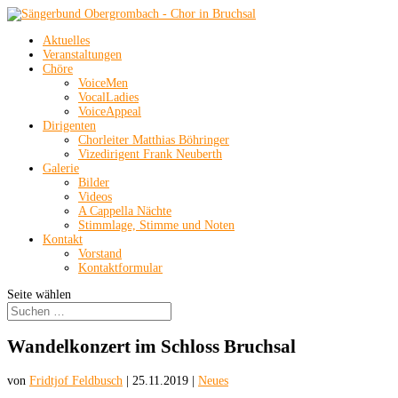
Aktuelles
Veranstaltungen
Chöre
VoiceMen
VocalLadies
VoiceAppeal
Dirigenten
Chorleiter Matthias Böhringer
Vizedirigent Frank Neuberth
Galerie
Bilder
Videos
A Cappella Nächte
Stimmlage, Stimme und Noten
Kontakt
Vorstand
Kontaktformular
Seite wählen
Wandelkonzert im Schloss Bruchsal
von
Fridtjof Feldbusch
|
25.11.2019
|
Neues