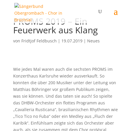
PROMS 2019 – Ein
Feuerwerk aus Klang
von
Fridtjof Feldbusch
|
19.07.2019
|
Neues
Wie jedes Mal waren auch die sechsten PROMS im
Konzerthaus Karlsruhe wieder ausverkauft. So
konnten die über 200 Musiker unter der Leitung von
Matthias Böhringer vor großem Publikum zeigen,
was sie können. Und das taten sie auch! So spielte
das DHBW-Orchester ein flottes Programm aus
„Cavalleria Rusticana“, brasilianischen Rhythmen wie
„Tico Tico no Fuba“ oder ein Medley aus „Fluch der
Karibik“. Einfühlsam zeigte sich das Orchester aber
auch, als sie zusammen mit dem Chor proVocal