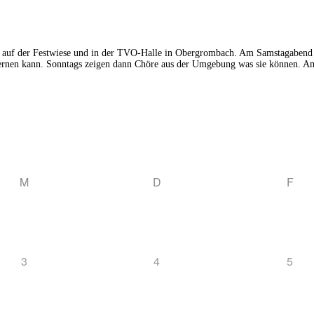
al auf der Festwiese und in der TVO-Halle in Obergrombach. Am Samstagabend 
 lernen kann. Sonntags zeigen dann Chöre aus der Umgebung was sie können. 
M
D
F
3
4
5