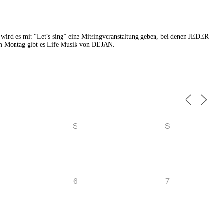
wird es mit “Let’s sing” eine Mitsingveranstaltung geben, bei denen JEDER
Am Montag gibt es Life Musik von DEJAN.
S
S
6
7