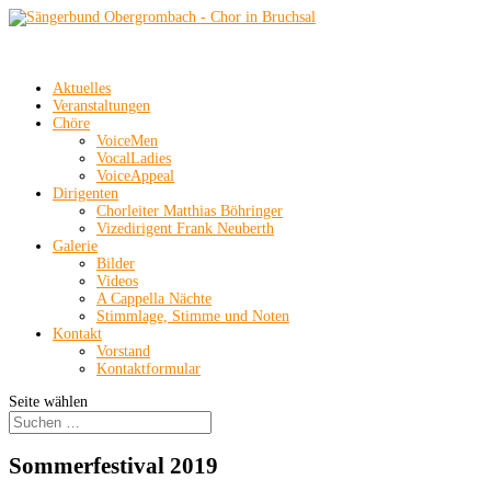
Aktuelles
Veranstaltungen
Chöre
VoiceMen
VocalLadies
VoiceAppeal
Dirigenten
Chorleiter Matthias Böhringer
Vizedirigent Frank Neuberth
Galerie
Bilder
Videos
A Cappella Nächte
Stimmlage, Stimme und Noten
Kontakt
Vorstand
Kontaktformular
Seite wählen
Sommerfestival 2019