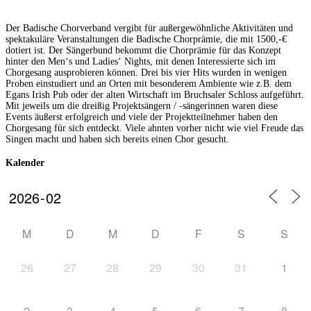
Der Badische Chorverband vergibt für außergewöhnliche Aktivitäten und
spektakuläre Veranstaltungen die Badische Chorprämie, die mit 1500,-€
dotiert ist. Der Sängerbund bekommt die Chorprämie für das Konzept
hinter den Men‘s und Ladies‘ Nights, mit denen Interessierte sich im
Chorgesang ausprobieren können. Drei bis vier Hits wurden in wenigen
Proben einstudiert und an Orten mit besonderem Ambiente wie z.B. dem
Egans Irish Pub oder der alten Wirtschaft im Bruchsaler Schloss aufgeführt.
Mit jeweils um die dreißig Projektsängern / -sängerinnen waren diese
Events äußerst erfolgreich und viele der Projektteilnehmer haben den
Chorgesang für sich entdeckt. Viele ahnten vorher nicht wie viel Freude das
Singen macht und haben sich bereits einen Chor gesucht.
Kalender
M
D
M
D
F
S
S
26
27
28
29
30
31
1
2
3
4
5
6
7
8