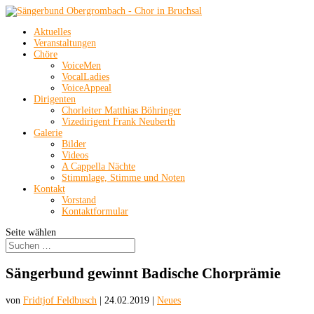
Aktuelles
Veranstaltungen
Chöre
VoiceMen
VocalLadies
VoiceAppeal
Dirigenten
Chorleiter Matthias Böhringer
Vizedirigent Frank Neuberth
Galerie
Bilder
Videos
A Cappella Nächte
Stimmlage, Stimme und Noten
Kontakt
Vorstand
Kontaktformular
Seite wählen
Sängerbund gewinnt Badische Chorprämie
von
Fridtjof Feldbusch
|
24.02.2019
|
Neues