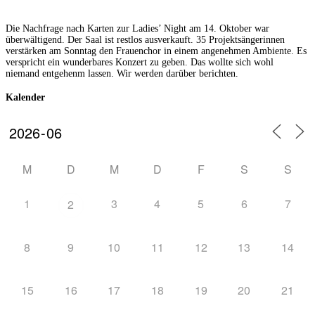
Die Nachfrage nach Karten zur Ladies’ Night am 14. Oktober war
überwältigend. Der Saal ist restlos ausverkauft. 35 Projektsängerinnen
verstärken am Sonntag den Frauenchor in einem angenehmen Ambiente. Es
verspricht ein wunderbares Konzert zu geben. Das wollte sich wohl
niemand entgehenm lassen. Wir werden darüber berichten.
Kalender
M
D
M
D
F
S
S
1
3
4
5
6
7
2
8
9
10
11
12
13
14
15
16
17
18
19
20
21