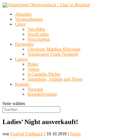
Aktuelles
Veranstaltungen
Chöre
VoiceMen
VocalLadies
VoiceAppeal
Dirigenten
Chorleiter Matthias Böhringer
Vizedirigent Frank Neuberth
Galerie
Bilder
Videos
A Cappella Nächte
Stimmlage, Stimme und Noten
Kontakt
Vorstand
Kontaktformular
Seite wählen
Ladies’ Night ausverkauft!
von
Fridtjof Feldbusch
|
10.10.2018
|
Neues