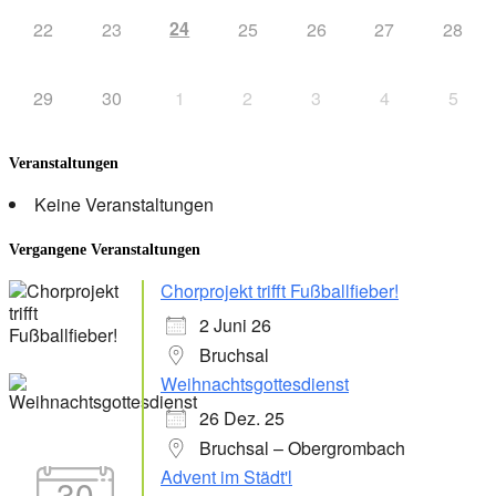
24
22
23
25
26
27
28
29
30
1
2
3
4
5
Veranstaltungen
Keine Veranstaltungen
Vergangene Veranstaltungen
Chorprojekt trifft Fußballfieber!
2 Juni 26
Bruchsal
Weihnachtsgottesdienst
26 Dez. 25
Bruchsal – Obergrombach
Advent im Städt'l
30