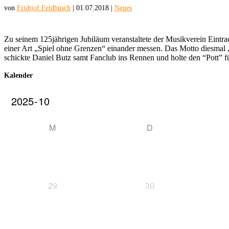
von
Fridtjof Feldbusch
|
01.07.2018
|
Neues
Zu seinem 125jährigen Jubiläum veranstaltete der Musikverein Eintra
einer Art „Spiel ohne Grenzen“ einander messen. Das Motto diesmal „
schickte Daniel Butz samt Fanclub ins Rennen und holte den “Pott” 
Kalender
M
D
29
30