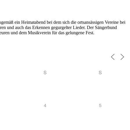
nsgemäß ein Heimatabend bei dem sich die ortsansässigen Vereine bei
ieren und auch das Erkennen gegurgelter Lieder. Der Sängerbund
teuren und dem Musikverein für das gelungene Fest.
S
S
4
5