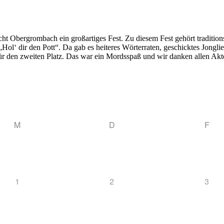
cht Obergrombach ein großartiges Fest. Zu diesem Fest gehört traditio
Hol‘ dir den Pott“. Da gab es heiteres Wörterraten, geschicktes Jongl
für den zweiten Platz. Das war ein Mordsspaß und wir danken allen Ak
M
D
F
1
2
3