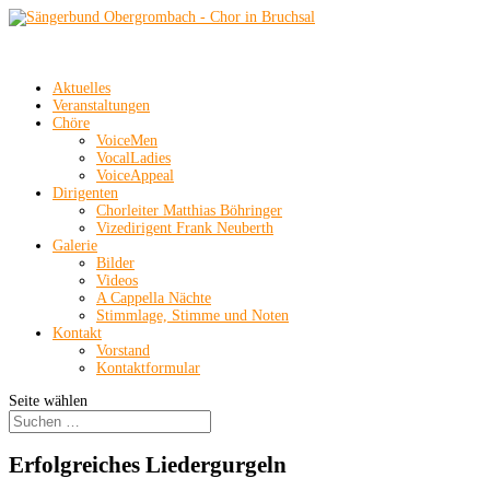
Aktuelles
Veranstaltungen
Chöre
VoiceMen
VocalLadies
VoiceAppeal
Dirigenten
Chorleiter Matthias Böhringer
Vizedirigent Frank Neuberth
Galerie
Bilder
Videos
A Cappella Nächte
Stimmlage, Stimme und Noten
Kontakt
Vorstand
Kontaktformular
Seite wählen
Erfolgreiches Liedergurgeln