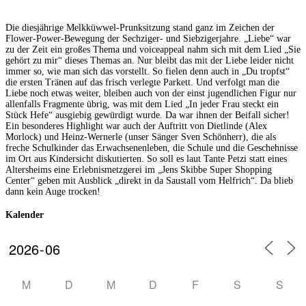
Die diesjährige Melkküwwel-Prunksitzung stand ganz im Zeichen der
Flower-Power-Bewegung der Sechziger- und Siebzigerjahre. „Liebe“ war
zu der Zeit ein großes Thema und voiceappeal nahm sich mit dem Lied „Sie
gehört zu mir“ dieses Themas an. Nur bleibt das mit der Liebe leider nicht
immer so, wie man sich das vorstellt. So fielen denn auch in „Du tropfst“
die ersten Tränen auf das frisch verlegte Parkett. Und verfolgt man die
Liebe noch etwas weiter, bleiben auch von der einst jugendlichen Figur nur
allenfalls Fragmente übrig, was mit dem Lied „In jeder Frau steckt ein
Stück Hefe“ ausgiebig gewürdigt wurde. Da war ihnen der Beifall sicher!
Ein besonderes Highlight war auch der Auftritt von Dietlinde (Alex
Morlock) und Heinz-Wernerle (unser Sänger Sven Schönherr), die als
freche Schulkinder das Erwachsenenleben, die Schule und die Geschehnisse
im Ort aus Kindersicht diskutierten. So soll es laut Tante Petzi statt eines
Altersheims eine Erlebnismetzgerei im „Jens Skibbe Super Shopping
Center“ geben mit Ausblick „direkt in da Saustall vom Helfrich“. Da blieb
dann kein Auge trocken!
Kalender
M
D
M
D
F
S
S