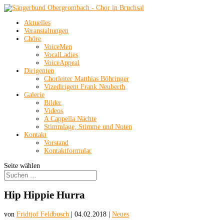
Aktuelles
Veranstaltungen
Chöre
VoiceMen
VocalLadies
VoiceAppeal
Dirigenten
Chorleiter Matthias Böhringer
Vizedirigent Frank Neuberth
Galerie
Bilder
Videos
A Cappella Nächte
Stimmlage, Stimme und Noten
Kontakt
Vorstand
Kontaktformular
Seite wählen
Hip Hippie Hurra
von
Fridtjof Feldbusch
|
04.02.2018
|
Neues