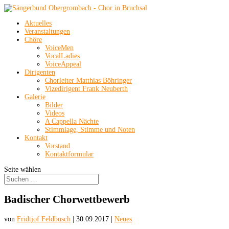
Aktuelles
Veranstaltungen
Chöre
VoiceMen
VocalLadies
VoiceAppeal
Dirigenten
Chorleiter Matthias Böhringer
Vizedirigent Frank Neuberth
Galerie
Bilder
Videos
A Cappella Nächte
Stimmlage, Stimme und Noten
Kontakt
Vorstand
Kontaktformular
Seite wählen
Badischer Chorwettbewerb
von
Fridtjof Feldbusch
|
30.09.2017
|
Neues