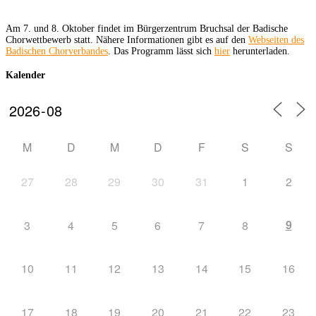
Am 7. und 8. Oktober findet im Bürgerzentrum Bruchsal der Badische
Chorwettbewerb statt. Nähere Informationen gibt es auf den
Webseiten des
Badischen Chorverbandes
. Das Programm lässt sich
hier
herunterladen.
Kalender
M
D
M
D
F
S
S
27
28
29
30
31
1
2
9
3
4
5
6
7
8
10
11
12
13
14
15
16
17
18
19
20
21
22
23