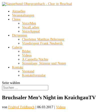
Aktuelles
Veranstaltungen
Chöre
VoiceMen
VocalLadies
VoiceAppeal
Dirigenten
Chorleiter Matthias Böhringer
Vizedirigent Frank Neuberth
Galerie
Bilder
Videos
A Cappella Nächte
Stimmlage, Stimme und Noten
Kontakt
Vorstand
Kontaktformular
Seite wählen
Bruchsaler Men’s Night im KraichgauTV
von
Fridtjof Feldbusch
|
06.03.2017
|
Videos