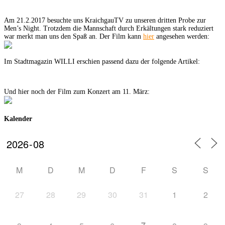
Am 21.2.2017 besuchte uns KraichgauTV zu unseren dritten Probe zur
Men’s Night. Trotzdem die Mannschaft durch Erkältungen stark reduziert
war merkt man uns den Spaß an. Der Film kann
hier
angesehen werden:
Im Stadtmagazin WILLI erschien passend dazu der folgende Artikel:
Und hier noch der Film zum Konzert am 11. März:
Kalender
M
D
M
D
F
S
S
27
28
29
30
31
1
2