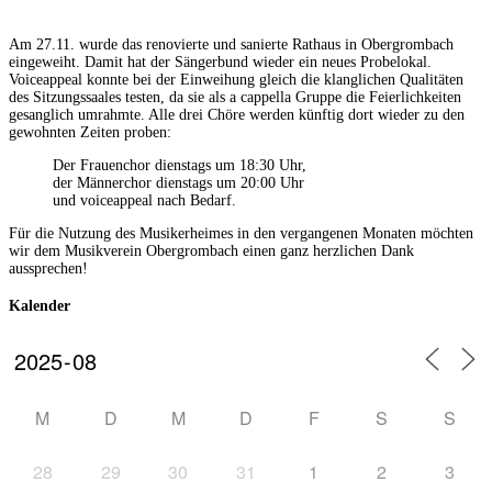
Am 27.11. wurde das renovierte und sanierte Rathaus in Obergrombach
eingeweiht. Damit hat der Sängerbund wieder ein neues Probelokal.
Voiceappeal konnte bei der Einweihung gleich die klanglichen Qualitäten
des Sitzungssaales testen, da sie als a cappella Gruppe die Feierlichkeiten
gesanglich umrahmte. Alle drei Chöre werden künftig dort wieder zu den
gewohnten Zeiten proben:
Der Frauenchor dienstags um 18:30 Uhr,
der Männerchor dienstags um 20:00 Uhr
und voiceappeal nach Bedarf.
Für die Nutzung des Musikerheimes in den vergangenen Monaten möchten
wir dem Musikverein Obergrombach einen ganz herzlichen Dank
aussprechen!
Kalender
M
D
M
D
F
S
S
28
29
30
31
1
2
3