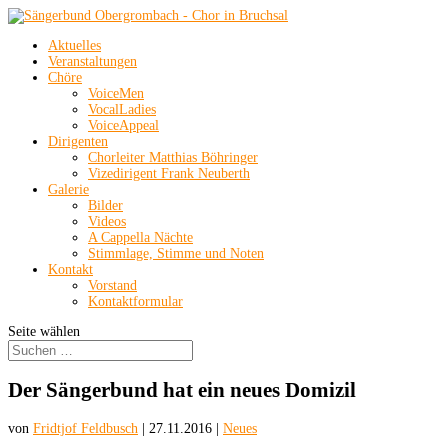
Aktuelles
Veranstaltungen
Chöre
VoiceMen
VocalLadies
VoiceAppeal
Dirigenten
Chorleiter Matthias Böhringer
Vizedirigent Frank Neuberth
Galerie
Bilder
Videos
A Cappella Nächte
Stimmlage, Stimme und Noten
Kontakt
Vorstand
Kontaktformular
Seite wählen
Der Sängerbund hat ein neues Domizil
von
Fridtjof Feldbusch
|
27.11.2016
|
Neues