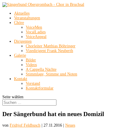
Aktuelles
Veranstaltungen
Chöre
VoiceMen
VocalLadies
VoiceAppeal
Dirigenten
Chorleiter Matthias Böhringer
Vizedirigent Frank Neuberth
Galerie
Bilder
Videos
A Cappella Nächte
Stimmlage, Stimme und Noten
Kontakt
Vorstand
Kontaktformular
Seite wählen
Der Sängerbund hat ein neues Domizil
von
Fridtjof Feldbusch
|
27.11.2016
|
Neues