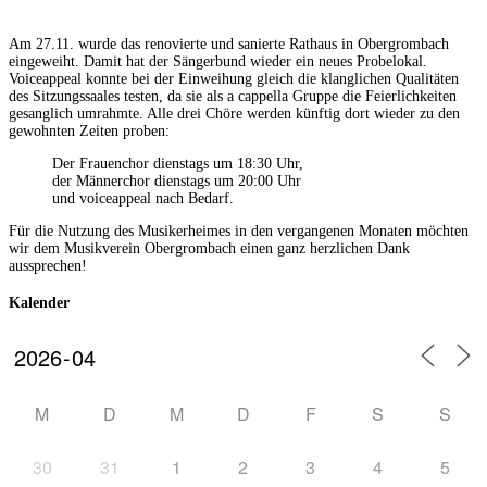
Am 27.11. wurde das renovierte und sanierte Rathaus in Obergrombach
eingeweiht. Damit hat der Sängerbund wieder ein neues Probelokal.
Voiceappeal konnte bei der Einweihung gleich die klanglichen Qualitäten
des Sitzungssaales testen, da sie als a cappella Gruppe die Feierlichkeiten
gesanglich umrahmte. Alle drei Chöre werden künftig dort wieder zu den
gewohnten Zeiten proben:
Der Frauenchor dienstags um 18:30 Uhr,
der Männerchor dienstags um 20:00 Uhr
und voiceappeal nach Bedarf.
Für die Nutzung des Musikerheimes in den vergangenen Monaten möchten
wir dem Musikverein Obergrombach einen ganz herzlichen Dank
aussprechen!
Kalender
M
D
M
D
F
S
S
30
31
1
2
3
4
5