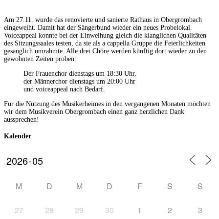
Am 27.11. wurde das renovierte und sanierte Rathaus in Obergrombach
eingeweiht. Damit hat der Sängerbund wieder ein neues Probelokal.
Voiceappeal konnte bei der Einweihung gleich die klanglichen Qualitäten
des Sitzungssaales testen, da sie als a cappella Gruppe die Feierlichkeiten
gesanglich umrahmte. Alle drei Chöre werden künftig dort wieder zu den
gewohnten Zeiten proben:
Der Frauenchor dienstags um 18:30 Uhr,
der Männerchor dienstags um 20:00 Uhr
und voiceappeal nach Bedarf.
Für die Nutzung des Musikerheimes in den vergangenen Monaten möchten
wir dem Musikverein Obergrombach einen ganz herzlichen Dank
aussprechen!
Kalender
M
D
M
D
F
S
S
27
28
29
30
1
2
3