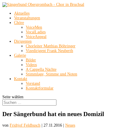
Aktuelles
Veranstaltungen
Chöre
VoiceMen
VocalLadies
VoiceAppeal
Dirigenten
Chorleiter Matthias Böhringer
Vizedirigent Frank Neuberth
Galerie
Bilder
Videos
A Cappella Nächte
Stimmlage, Stimme und Noten
Kontakt
Vorstand
Kontaktformular
Seite wählen
Der Sängerbund hat ein neues Domizil
von
Fridtjof Feldbusch
|
27.11.2016
|
Neues