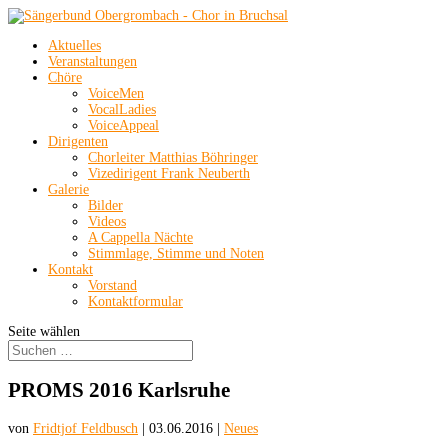
Aktuelles
Veranstaltungen
Chöre
VoiceMen
VocalLadies
VoiceAppeal
Dirigenten
Chorleiter Matthias Böhringer
Vizedirigent Frank Neuberth
Galerie
Bilder
Videos
A Cappella Nächte
Stimmlage, Stimme und Noten
Kontakt
Vorstand
Kontaktformular
Seite wählen
PROMS 2016 Karlsruhe
von
Fridtjof Feldbusch
|
03.06.2016
|
Neues