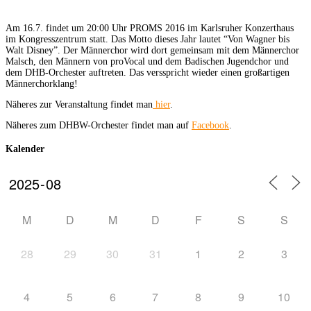
Am 16.7. findet um 20:00 Uhr PROMS 2016 im Karlsruher Konzerthaus
im Kongresszentrum statt. Das Motto dieses Jahr lautet “Von Wagner bis
Walt Disney”. Der Männerchor wird dort gemeinsam mit dem Männerchor
Malsch, den Männern von proVocal und dem Badischen Jugendchor und
dem DHB-Orchester auftreten. Das versspricht wieder einen großartigen
Männerchorklang!
Näheres zur Veranstaltung findet man
hier
.
Näheres zum DHBW-Orchester findet man auf
Facebook
.
Kalender
M
D
M
D
F
S
S
28
29
30
31
1
2
3
4
5
6
7
8
9
10