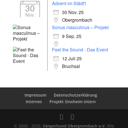
Advent im Städt'l
30
30 Nov. 25
Nov.
Obergrombach
Sonus masculinus – Projekt
9 Sep. 25
Feel the Sound - Das Event
12 Juli 25
Bruchsal
Impressum
Datenschutzerklärung
Internes
Projekt Sinsheim intern
© 2008 - 2026.
Sängerbund Obergrombach e.V.
Alle