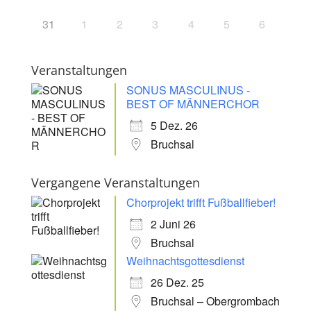
31
1
2
3
4
5
6
Veranstaltungen
SONUS MASCULINUS -
BEST OF MÄNNERCHOR
5 Dez. 26
Bruchsal
Vergangene Veranstaltungen
Chorprojekt trifft Fußballfieber!
2 Juni 26
Bruchsal
Weihnachtsgottesdienst
26 Dez. 25
Bruchsal – Obergrombach