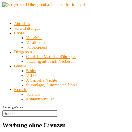
Aktuelles
Veranstaltungen
Chöre
VoiceMen
VocalLadies
VoiceAppeal
Dirigenten
Chorleiter Matthias Böhringer
Vizedirigent Frank Neuberth
Galerie
Bilder
Videos
A Cappella Nächte
Stimmlage, Stimme und Noten
Kontakt
Vorstand
Kontaktformular
Seite wählen
Werbung ohne Grenzen