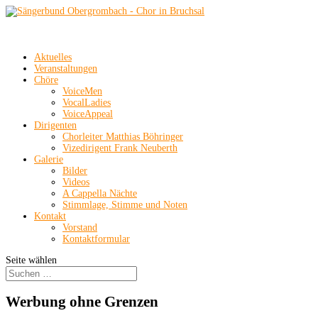
Aktuelles
Veranstaltungen
Chöre
VoiceMen
VocalLadies
VoiceAppeal
Dirigenten
Chorleiter Matthias Böhringer
Vizedirigent Frank Neuberth
Galerie
Bilder
Videos
A Cappella Nächte
Stimmlage, Stimme und Noten
Kontakt
Vorstand
Kontaktformular
Seite wählen
Werbung ohne Grenzen