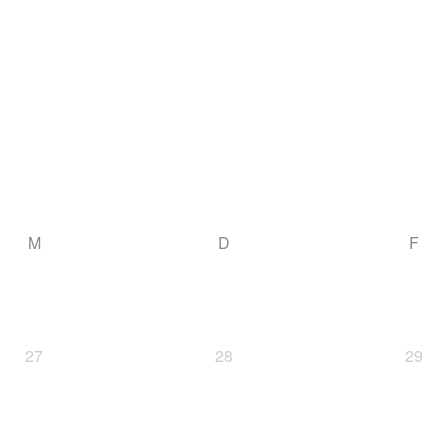
M
D
F
27
28
29