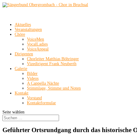
Aktuelles
Veranstaltungen
Chöre
VoiceMen
VocalLadies
VoiceAppeal
Dirigenten
Chorleiter Matthias Böhringer
Vizedirigent Frank Neuberth
Galerie
Bilder
Videos
A Cappella Nächte
Stimmlage, Stimme und Noten
Kontakt
Vorstand
Kontaktformular
Seite wählen
Geführter Ortsrundgang durch das historische