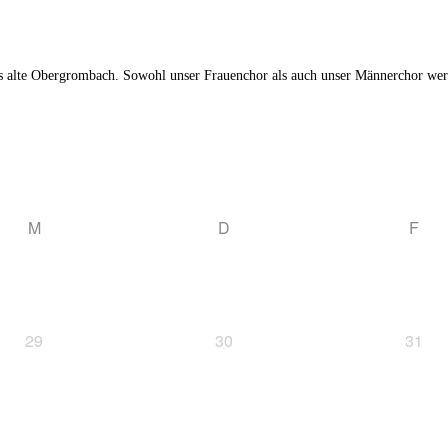
 alte Obergrombach. Sowohl unser Frauenchor als auch unser Männerchor werde
M
D
F
29
30
31