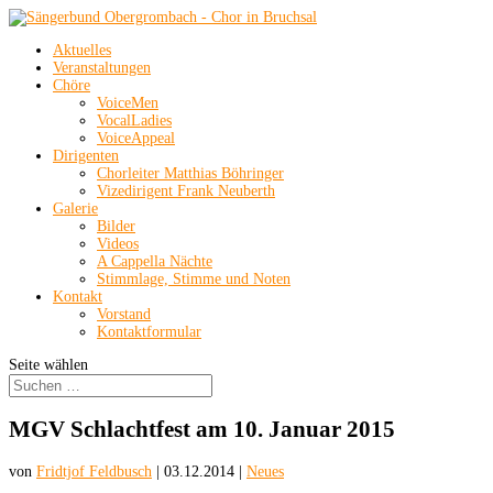
Aktuelles
Veranstaltungen
Chöre
VoiceMen
VocalLadies
VoiceAppeal
Dirigenten
Chorleiter Matthias Böhringer
Vizedirigent Frank Neuberth
Galerie
Bilder
Videos
A Cappella Nächte
Stimmlage, Stimme und Noten
Kontakt
Vorstand
Kontaktformular
Seite wählen
MGV Schlachtfest am 10. Januar 2015
von
Fridtjof Feldbusch
|
03.12.2014
|
Neues