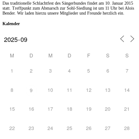
Das traditionelle Schlachtfest des Sängerbundes findet am 10. Januar 2015
statt. Treffpunkt zum Abmarsch zur Sohl-Siedlung ist um 11 Uhr bei Alois
Bender. Wir laden hierzu unsere Mitglieder und Freunde herzlich ein.
Kalender
M
D
M
D
F
S
S
1
2
3
4
5
6
7
8
10
11
12
13
14
9
15
16
17
18
19
20
21
22
23
24
25
26
27
28