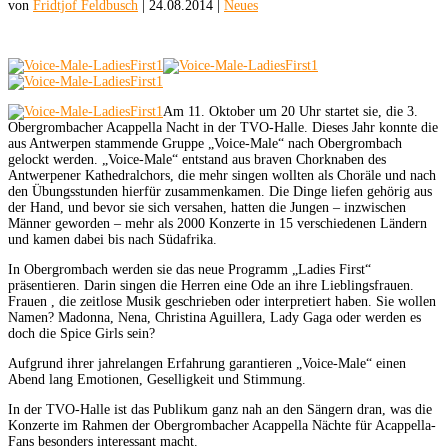
von
Fridtjof Feldbusch
|
24.08.2014
|
Neues
Am 11. Oktober um 20 Uhr startet sie, die 3.
Obergrombacher Acappella Nacht in der TVO-Halle. Dieses Jahr konnte die
aus Antwerpen stammende Gruppe „Voice-Male“ nach Obergrombach
gelockt werden. „Voice-Male“ entstand aus braven Chorknaben des
Antwerpener Kathedralchors, die mehr singen wollten als Choräle und nach
den Übungsstunden hierfür zusammenkamen. Die Dinge liefen gehörig aus
der Hand, und bevor sie sich versahen, hatten die Jungen – inzwischen
Männer geworden – mehr als 2000 Konzerte in 15 verschiedenen Ländern
und kamen dabei bis nach Südafrika.
In Obergrombach werden sie das neue Programm „Ladies First“
präsentieren. Darin singen die Herren eine Ode an ihre Lieblingsfrauen.
Frauen , die zeitlose Musik geschrieben oder interpretiert haben. Sie wollen
Namen? Madonna, Nena, Christina Aguillera, Lady Gaga oder werden es
doch die Spice Girls sein?
Aufgrund ihrer jahrelangen Erfahrung garantieren „Voice-Male“ einen
Abend lang Emotionen, Geselligkeit und Stimmung.
In der TVO-Halle ist das Publikum ganz nah an den Sängern dran, was die
Konzerte im Rahmen der Obergrombacher Acappella Nächte für Acappella-
Fans besonders interessant macht.