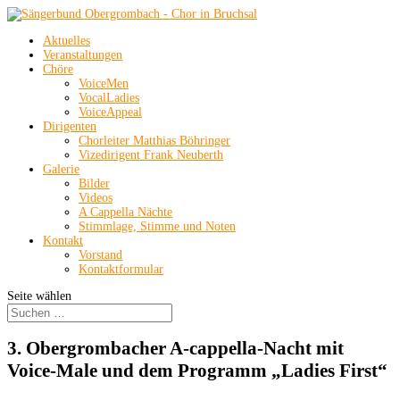
Aktuelles
Veranstaltungen
Chöre
VoiceMen
VocalLadies
VoiceAppeal
Dirigenten
Chorleiter Matthias Böhringer
Vizedirigent Frank Neuberth
Galerie
Bilder
Videos
A Cappella Nächte
Stimmlage, Stimme und Noten
Kontakt
Vorstand
Kontaktformular
Seite wählen
3. Obergrombacher A-cappella-Nacht mit
Voice-Male und dem Programm „Ladies First“