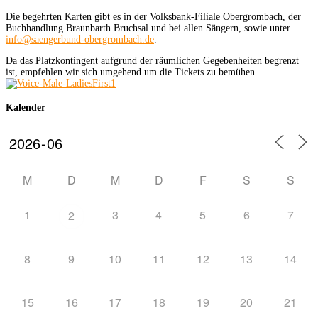
Die begehrten Karten gibt es in der Volksbank-Filiale Obergrombach, der
Buchhandlung Braunbarth Bruchsal und bei allen Sängern, sowie unter
info@saengerbund-obergrombach.de
.
Da das Platzkontingent aufgrund der räumlichen Gegebenheiten begrenzt
ist, empfehlen wir sich umgehend um die Tickets zu bemühen.
Kalender
M
D
M
D
F
S
S
1
3
4
5
6
7
2
8
9
10
11
12
13
14
15
16
17
18
19
20
21