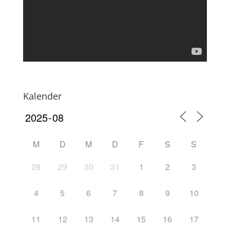
Kalender
M
D
M
D
F
S
S
28
29
30
31
1
2
3
4
5
6
7
8
9
10
11
12
13
14
15
16
17