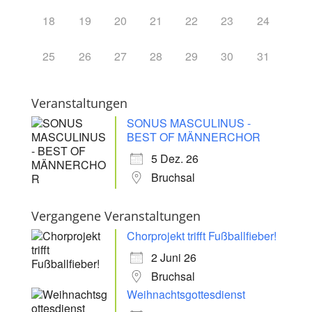
18
19
20
21
22
23
24
25
26
27
28
29
30
31
Veranstaltungen
SONUS MASCULINUS -
BEST OF MÄNNERCHOR
5 Dez. 26
Bruchsal
Vergangene Veranstaltungen
Chorprojekt trifft Fußballfieber!
2 Juni 26
Bruchsal
Weihnachtsgottesdienst