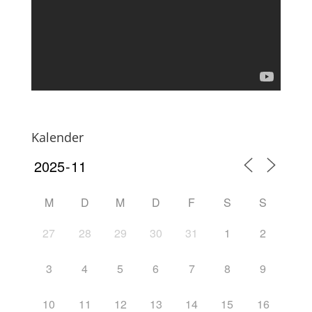
Kalender
M
D
M
D
F
S
S
27
28
29
30
31
1
2
3
4
5
6
7
8
9
10
11
12
13
14
15
16