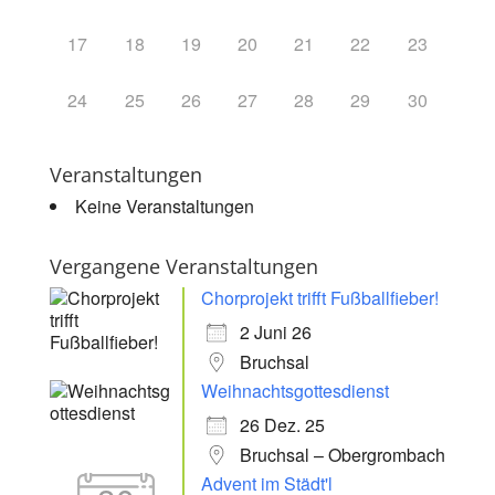
17
18
19
20
21
22
23
24
25
26
27
28
29
30
Veranstaltungen
Keine Veranstaltungen
Vergangene Veranstaltungen
Chorprojekt trifft Fußballfieber!
2 Juni 26
Bruchsal
Weihnachtsgottesdienst
26 Dez. 25
Bruchsal – Obergrombach
Advent im Städt'l