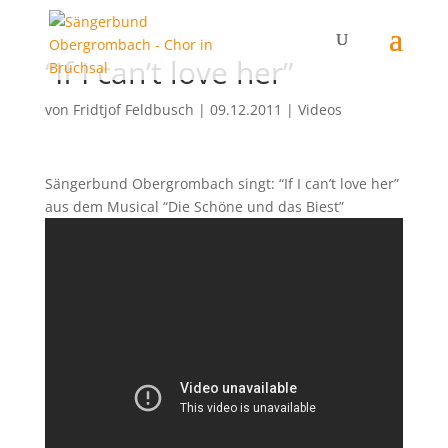
“If I can’t love her”
von
Fridtjof Feldbusch
|
09.12.2011
|
Videos
Sängerbund Obergrombach singt: “If I can’t love her”
aus dem Musical “Die Schöne und das Biest”