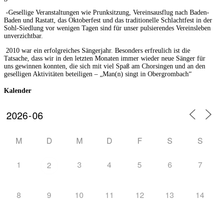
-Gesellige Veranstaltungen wie Prunksitzung, Vereinsausflug nach Baden-
Baden und Rastatt, das Oktoberfest und das traditionelle Schlachtfest in der
Sohl-Siedlung vor wenigen Tagen sind für unser pulsierendes Vereinsleben
unverzichtbar.
2010 war ein erfolgreiches Sängerjahr. Besonders erfreulich ist die
Tatsache, dass wir in den letzten Monaten immer wieder neue Sänger für
uns gewinnen konnten, die sich mit viel Spaß am Chorsingen und an den
geselligen Aktivitäten beteiligen – „Man(n) singt in Obergrombach“
Kalender
M
D
M
D
F
S
S
1
3
4
5
6
7
2
8
9
10
11
12
13
14