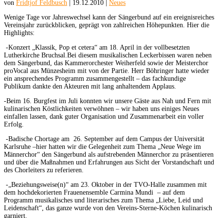
von
Fridtjof Feldbusch
|
19.12.2010
|
Neues
Wenige Tage vor Jahreswechsel kann der Sängerbund auf ein ereignisreiches
Vereinsjahr zurückblicken, geprägt von zahlreichen Höhepunkten. Hier die
Highlights:
-Konzert „Klassik, Pop et cetera“ am 18. April in der vollbesetzten
Lutherkirche Bruchsal.Bei diesem musikalischen Leckerbissen waren neben
dem Sängerbund, das Kammerorchester Weiherfeld sowie der Meisterchor
proVocal aus Münzesheim mit von der Partie. Herr Böhringer hatte wieder
ein ansprechendes Programm zusammengestellt – das fachkundige
Publikum dankte den Akteuren mit lang anhaltendem Applaus.
-Beim 16. Burgfest im Juli konnten wir unsere Gäste aus Nah und Fern mit
kulinarischen Köstlichkeiten verwöhnen – wir haben uns einiges Neues
einfallen lassen, dank guter Organisation und Zusammenarbeit ein voller
Erfolg.
-Badische Chortage am 26. September auf dem Campus der Universität
Karlsruhe –hier hatten wir die Gelegenheit zum Thema „Neue Wege im
Männerchor“ den Sängerbund als aufstrebenden Männerchor zu präsentieren
und über die Maßnahmen und Erfahrungen aus Sicht der Vorstandschaft und
des Chorleiters zu referieren.
-„Beziehungsweise(n)“ am 23. Oktober in der TVO-Halle zusammen mit
dem hochdekorierten Frauenensemble Carmina Mundi – auf dem
Programm musikalisches und literarisches zum Thema „Liebe, Leid und
Leidenschaft“, das ganze wurde von den Vereins-Sterne-Köchen kulinarisch
garniert.