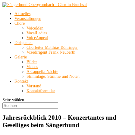
Aktuelles
Veranstaltungen
Chöre
VoiceMen
VocalLadies
VoiceAppeal
Dirigenten
Chorleiter Matthias Böhringer
Vizedirigent Frank Neuberth
Galerie
Bilder
Videos
A Cappella Nächte
Stimmlage, Stimme und Noten
Kontakt
Vorstand
Kontaktformular
Seite wählen
Jahresrückblick 2010 – Konzertantes und
Geselliges beim Sängerbund