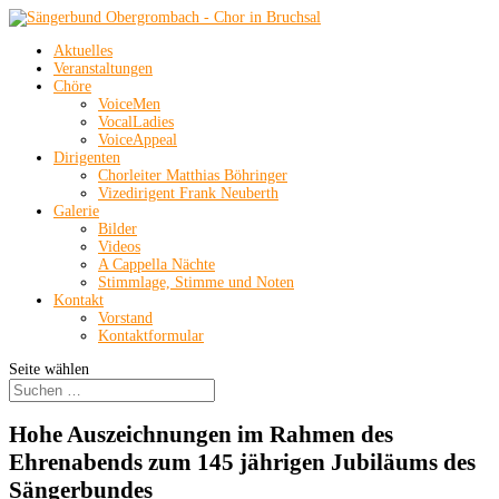
Aktuelles
Veranstaltungen
Chöre
VoiceMen
VocalLadies
VoiceAppeal
Dirigenten
Chorleiter Matthias Böhringer
Vizedirigent Frank Neuberth
Galerie
Bilder
Videos
A Cappella Nächte
Stimmlage, Stimme und Noten
Kontakt
Vorstand
Kontaktformular
Seite wählen
Hohe Auszeichnungen im Rahmen des
Ehrenabends zum 145 jährigen Jubiläums des
Sängerbundes