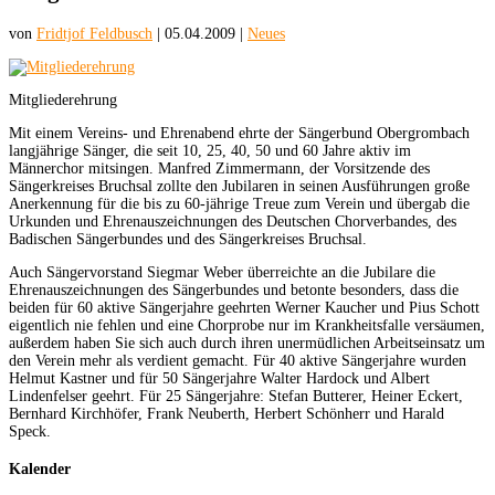
von
Fridtjof Feldbusch
|
05.04.2009
|
Neues
Mitgliederehrung
Mit einem Vereins- und Ehrenabend ehrte der Sängerbund Obergrombach
langjährige Sänger, die seit 10, 25, 40, 50 und 60 Jahre aktiv im
Männerchor mitsingen. Manfred Zimmermann, der Vorsitzende des
Sängerkreises Bruchsal zollte den Jubilaren in seinen Ausführungen große
Anerkennung für die bis zu 60-jährige Treue zum Verein und übergab die
Urkunden und Ehrenauszeichnungen des Deutschen Chorverbandes, des
Badischen Sängerbundes und des Sängerkreises Bruchsal.
Auch Sängervorstand Siegmar Weber überreichte an die Jubilare die
Ehrenauszeichnungen des Sängerbundes und betonte besonders, dass die
beiden für 60 aktive Sängerjahre geehrten Werner Kaucher und Pius Schott
eigentlich nie fehlen und eine Chorprobe nur im Krankheitsfalle versäumen,
außerdem haben Sie sich auch durch ihren unermüdlichen Arbeitseinsatz um
den Verein mehr als verdient gemacht. Für 40 aktive Sängerjahre wurden
Helmut Kastner und für 50 Sängerjahre Walter Hardock und Albert
Lindenfelser geehrt. Für 25 Sängerjahre: Stefan Butterer, Heiner Eckert,
Bernhard Kirchhöfer, Frank Neuberth, Herbert Schönherr und Harald
Speck.
Kalender