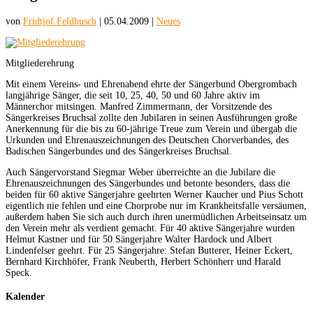
von
Fridtjof Feldbusch
|
05.04.2009
|
Neues
Mitgliederehrung
Mit einem Vereins- und Ehrenabend ehrte der Sängerbund Obergrombach
langjährige Sänger, die seit 10, 25, 40, 50 und 60 Jahre aktiv im
Männerchor mitsingen. Manfred Zimmermann, der Vorsitzende des
Sängerkreises Bruchsal zollte den Jubilaren in seinen Ausführungen große
Anerkennung für die bis zu 60-jährige Treue zum Verein und übergab die
Urkunden und Ehrenauszeichnungen des Deutschen Chorverbandes, des
Badischen Sängerbundes und des Sängerkreises Bruchsal.
Auch Sängervorstand Siegmar Weber überreichte an die Jubilare die
Ehrenauszeichnungen des Sängerbundes und betonte besonders, dass die
beiden für 60 aktive Sängerjahre geehrten Werner Kaucher und Pius Schott
eigentlich nie fehlen und eine Chorprobe nur im Krankheitsfalle versäumen,
außerdem haben Sie sich auch durch ihren unermüdlichen Arbeitseinsatz um
den Verein mehr als verdient gemacht. Für 40 aktive Sängerjahre wurden
Helmut Kastner und für 50 Sängerjahre Walter Hardock und Albert
Lindenfelser geehrt. Für 25 Sängerjahre: Stefan Butterer, Heiner Eckert,
Bernhard Kirchhöfer, Frank Neuberth, Herbert Schönherr und Harald
Speck.
Kalender