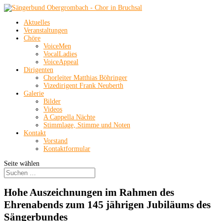
Aktuelles
Veranstaltungen
Chöre
VoiceMen
VocalLadies
VoiceAppeal
Dirigenten
Chorleiter Matthias Böhringer
Vizedirigent Frank Neuberth
Galerie
Bilder
Videos
A Cappella Nächte
Stimmlage, Stimme und Noten
Kontakt
Vorstand
Kontaktformular
Seite wählen
Hohe Auszeichnungen im Rahmen des
Ehrenabends zum 145 jährigen Jubiläums des
Sängerbundes