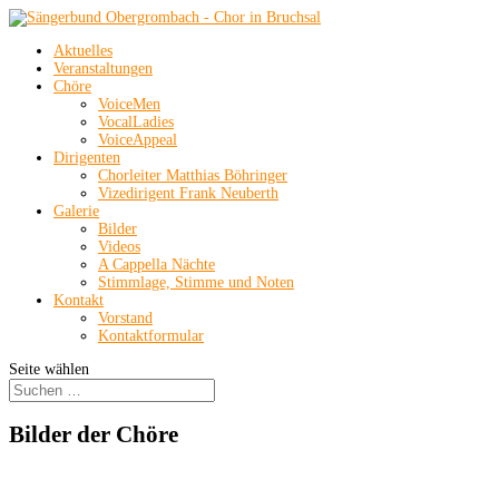
Aktuelles
Veranstaltungen
Chöre
VoiceMen
VocalLadies
VoiceAppeal
Dirigenten
Chorleiter Matthias Böhringer
Vizedirigent Frank Neuberth
Galerie
Bilder
Videos
A Cappella Nächte
Stimmlage, Stimme und Noten
Kontakt
Vorstand
Kontaktformular
Seite wählen
Bilder der Chöre