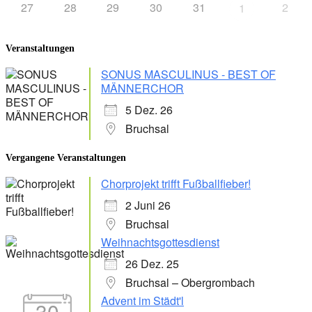
27
28
29
30
31
2
1
Veranstaltungen
SONUS MASCULINUS - BEST OF
MÄNNERCHOR
5 Dez. 26
Bruchsal
Vergangene Veranstaltungen
Chorprojekt trifft Fußballfieber!
2 Juni 26
Bruchsal
Weihnachtsgottesdienst
26 Dez. 25
Bruchsal – Obergrombach
Advent im Städt'l
30