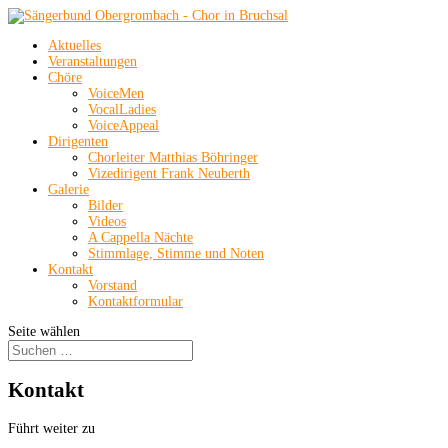
Aktuelles
Veranstaltungen
Chöre
VoiceMen
VocalLadies
VoiceAppeal
Dirigenten
Chorleiter Matthias Böhringer
Vizedirigent Frank Neuberth
Galerie
Bilder
Videos
A Cappella Nächte
Stimmlage, Stimme und Noten
Kontakt
Vorstand
Kontaktformular
Seite wählen
Kontakt
Führt weiter zu