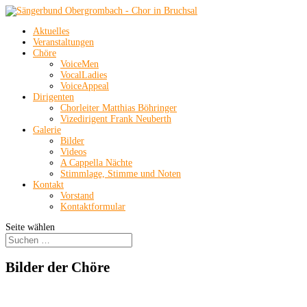
Aktuelles
Veranstaltungen
Chöre
VoiceMen
VocalLadies
VoiceAppeal
Dirigenten
Chorleiter Matthias Böhringer
Vizedirigent Frank Neuberth
Galerie
Bilder
Videos
A Cappella Nächte
Stimmlage, Stimme und Noten
Kontakt
Vorstand
Kontaktformular
Seite wählen
Bilder der Chöre