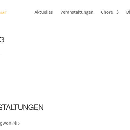
Aktuelles
Veranstaltungen
Chöre
D
G
n
STALTUNGEN
gwort</li>