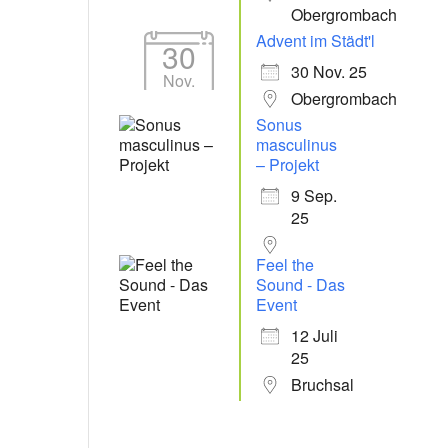
Obergrombach
Advent im Städt'l
30
30 Nov. 25
Nov.
Obergrombach
Sonus
masculinus
– Projekt
9 Sep.
25
Feel the
Sound - Das
Event
12 Juli
25
Bruchsal