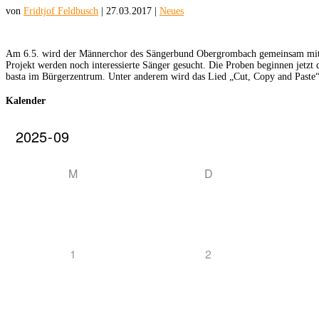
von
Fridtjof Feldbusch
|
27.03.2017
|
Neues
Am 6.5. wird der Männerchor des Sängerbund Obergrombach gemeinsam mit der
Projekt werden noch interessierte Sänger gesucht. Die Proben beginnen jet
basta im Bürgerzentrum. Unter anderem wird das Lied „Cut, Copy and Paste“
Kalender
M
D
1
2