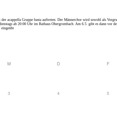
 acappella Gruppe basta auftreten. Der Männerchor wird sowohl als Vorgruppe
zt dienstags ab 20:00 Uhr im Rathaus Obergrombach. Am 6.5. gibt es dann vor
 eingeübt
M
D
F
3
4
5