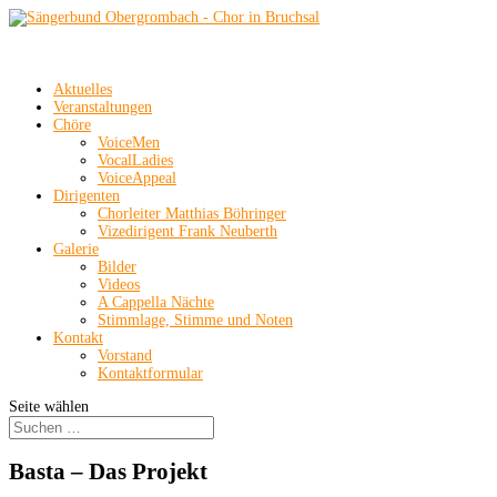
Aktuelles
Veranstaltungen
Chöre
VoiceMen
VocalLadies
VoiceAppeal
Dirigenten
Chorleiter Matthias Böhringer
Vizedirigent Frank Neuberth
Galerie
Bilder
Videos
A Cappella Nächte
Stimmlage, Stimme und Noten
Kontakt
Vorstand
Kontaktformular
Seite wählen
Basta – Das Projekt