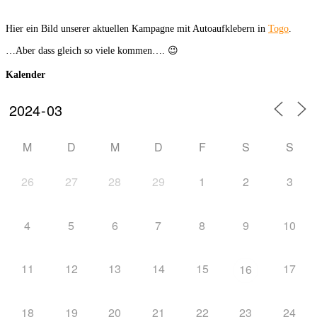
Hier ein Bild unserer aktuellen Kampagne mit Autoaufklebern in
Togo
.
…Aber dass gleich so viele kommen…. 😉
Kalender
M
D
M
D
F
S
S
26
27
28
29
1
2
3
4
5
6
7
8
9
10
11
12
13
14
15
17
16
18
19
20
21
22
23
24