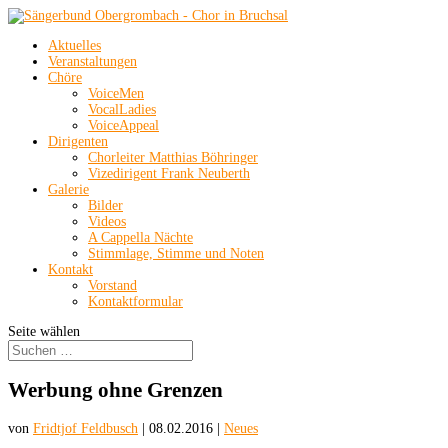
Aktuelles
Veranstaltungen
Chöre
VoiceMen
VocalLadies
VoiceAppeal
Dirigenten
Chorleiter Matthias Böhringer
Vizedirigent Frank Neuberth
Galerie
Bilder
Videos
A Cappella Nächte
Stimmlage, Stimme und Noten
Kontakt
Vorstand
Kontaktformular
Seite wählen
Werbung ohne Grenzen
von
Fridtjof Feldbusch
|
08.02.2016
|
Neues