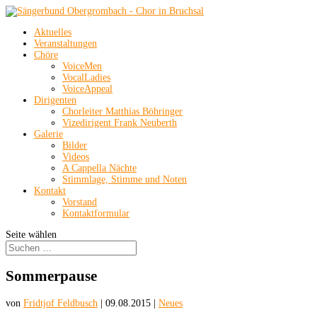
Aktuelles
Veranstaltungen
Chöre
VoiceMen
VocalLadies
VoiceAppeal
Dirigenten
Chorleiter Matthias Böhringer
Vizedirigent Frank Neuberth
Galerie
Bilder
Videos
A Cappella Nächte
Stimmlage, Stimme und Noten
Kontakt
Vorstand
Kontaktformular
Seite wählen
Sommerpause
von
Fridtjof Feldbusch
|
09.08.2015
|
Neues