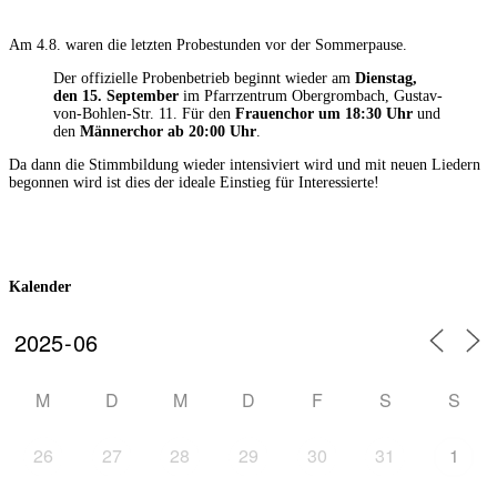
Am 4.8. waren die letzten Probestunden vor der Sommerpause.
Der offizielle Probenbetrieb beginnt wieder am
Dienstag,
den 15. September
im Pfarrzentrum Obergrombach, Gustav-
von-Bohlen-Str. 11. Für den
Frauenchor um 18:30 Uhr
und
den
Männerchor ab 20:00 Uhr
.
Da dann die Stimmbildung wieder intensiviert wird und mit neuen Liedern
begonnen wird ist dies der ideale Einstieg für Interessierte!
Kalender
M
D
M
D
F
S
S
26
27
28
29
30
31
1