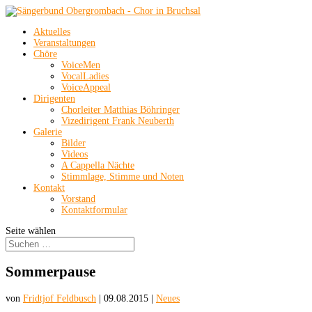
Aktuelles
Veranstaltungen
Chöre
VoiceMen
VocalLadies
VoiceAppeal
Dirigenten
Chorleiter Matthias Böhringer
Vizedirigent Frank Neuberth
Galerie
Bilder
Videos
A Cappella Nächte
Stimmlage, Stimme und Noten
Kontakt
Vorstand
Kontaktformular
Seite wählen
Sommerpause
von
Fridtjof Feldbusch
|
09.08.2015
|
Neues