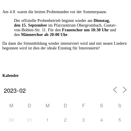
Am 4.8. waren die letzten Probestunden vor der Sommerpause.
Der offizielle Probenbetrieb beginnt wieder am
Dienstag,
den 15. September
im Pfarrzentrum Obergrombach, Gustav-
von-Bohlen-Str. 11. Für den
Frauenchor um 18:30 Uhr
und
den
Männerchor ab 20:00 Uhr
.
Da dann die Stimmbildung wieder intensiviert wird und mit neuen Liedern
begonnen wird ist dies der ideale Einstieg für Interessierte!
Kalender
M
D
M
D
F
S
S
30
31
1
2
3
4
5