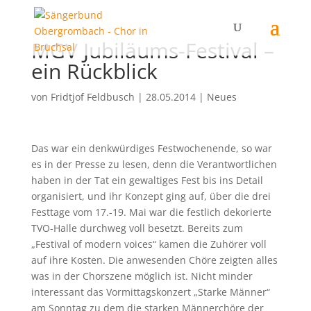
MGV Jubiläums-Festival –
ein Rückblick
von
Fridtjof Feldbusch
|
28.05.2014
|
Neues
Das war ein denkwürdiges Festwochenende, so war
es in der Presse zu lesen, denn die Verantwortlichen
haben in der Tat ein gewaltiges Fest bis ins Detail
organisiert, und ihr Konzept ging auf, über die drei
Festtage vom 17.-19. Mai war die festlich dekorierte
TVO-Halle durchweg voll besetzt. Bereits zum
„Festival of modern voices“ kamen die Zuhörer voll
auf ihre Kosten. Die anwesenden Chöre zeigten alles
was in der Chorszene möglich ist. Nicht minder
interessant das Vormittagskonzert „Starke Männer“
am Sonntag zu dem die starken Männerchöre der