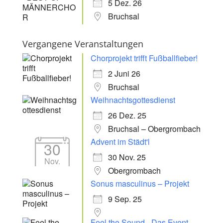
5 Dez. 26
Bruchsal
Vergangene Veranstaltungen
Chorprojekt trifft Fußballfieber!
2 Juni 26
Bruchsal
Weihnachtsgottesdienst
26 Dez. 25
Bruchsal – Obergrombach
Advent im Städt'l
30
30 Nov. 25
Nov.
Obergrombach
Sonus masculinus – Projekt
9 Sep. 25
Feel the Sound - Das Event