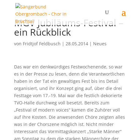
MGV Jubiläums-Festival –
ein Rückblick
von
Fridtjof Feldbusch
|
28.05.2014
|
Neues
Das war ein denkwürdiges Festwochenende, so war
es in der Presse zu lesen, denn die Verantwortlichen
haben in der Tat ein gewaltiges Fest bis ins Detail
organisiert, und ihr Konzept ging auf, über die drei
Festtage vom 17.-19. Mai war die festlich dekorierte
TVO-Halle durchweg voll besetzt. Bereits zum
„Festival of modern voices“ kamen die Zuhörer voll
auf ihre Kosten. Die anwesenden Chöre zeigten alles
was in der Chorszene möglich ist. Nicht minder
interessant das Vormittagskonzert „Starke Männer“
am Sonntag zu dem die starken Männerchöre der