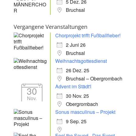
5 Dez. 26
Bruchsal
Vergangene Veranstaltungen
Chorprojekt trifft Fußballfieber!
2 Juni 26
Bruchsal
Weihnachtsgottesdienst
26 Dez. 25
Bruchsal – Obergrombach
Advent im Städt'l
30
30 Nov. 25
Nov.
Obergrombach
Sonus masculinus – Projekt
9 Sep. 25
Feel the Sound - Das Event